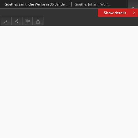
Goethes sämtliche Werke in 36 Bänden Bd. 17, T. 2 Wilhelm Meisters Lehrjahre
Goethe, Johann Wolfgang von (1749-1832)
Show details