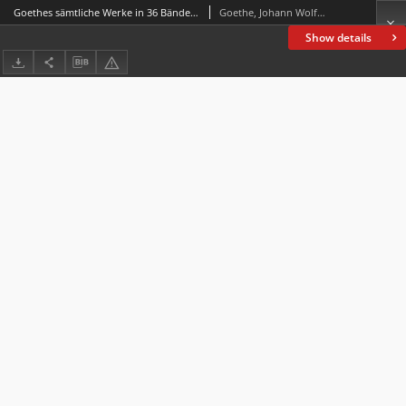
Goethes sämtliche Werke in 36 Bänden Bd. 15
Goethe, Johann Wolfgang von (1749-1832)
Show details