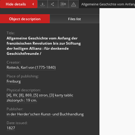
Hide details
Object description
Files list
Title:
Allgemeine Geschichte vom Anfang der
französischen Revolution bis zur Stiftung
der heiligen Allianz : für denkende
Geschichtfreunde /
Creator:
Rotteck, Karl von (1775-1840)
Place of publishing:
Freiburg
Physical description:
[4], XV, [8], 869, [5] stron, [3] karty tablic
złożonych : 19 cm.
Publisher:
in der Herder'schen Kunst- und Buchhandlung
Date issued:
1827