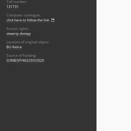
Call number:
131731
Computer catalogue:
click here to follow the link
Access rights:
otwarty dostęp
Location of original object:
BU Kielce
Source of Funding:
SONB/SP/462293/2020