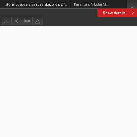
Istorìâ gosudarstva rossìjskago Kn. 2 (t. 5-8)
Karamzin, Nikolaj Mihajlovič (1766-1826)
Show details