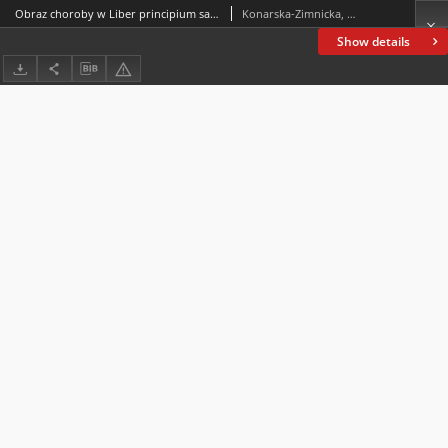
Obraz choroby w Liber principium sapientiae Abrahama ibn Ezry
Konarska-Zimnicka, Sylwia
Show details