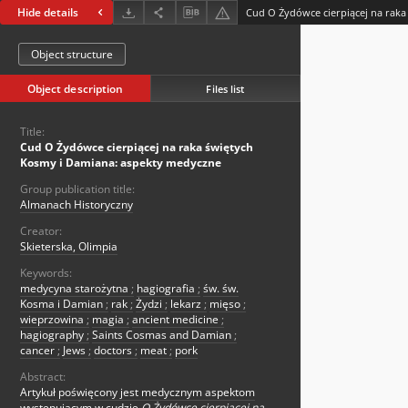
Hide details
Object structure
Object description
Files list
Title:
Cud O Żydówce cierpiącej na raka świętych
Kosmy i Damiana: aspekty medyczne
Group publication title:
Almanach Historyczny
Creator:
Skieterska, Olimpia
Keywords:
medycyna starożytna
;
hagiografia
;
św. św.
Kosma i Damian
;
rak
;
Żydzi
;
lekarz
;
mięso
;
wieprzowina
;
magia
;
ancient medicine
;
hagiography
;
Saints Cosmas and Damian
;
cancer
;
Jews
;
doctors
;
meat
;
pork
Abstract:
Artykuł poświęcony jest medycznym aspektom
występującym w cudzie
O Żydówce cierpiącej na