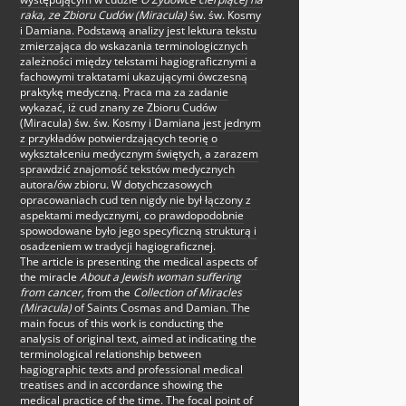
raka, ze Zbioru Cudów (Miracula)
św. św. Kosmy
i Damiana. Podstawą analizy jest lektura tekstu
zmierzająca do wskazania terminologicznych
zależności między tekstami hagiograficznymi a
fachowymi traktatami ukazującymi ówczesną
praktykę medyczną. Praca ma za zadanie
wykazać, iż cud znany ze Zbioru Cudów
(Miracula) św. św. Kosmy i Damiana jest jednym
z przykładów potwierdzających teorię o
wykształceniu medycznym świętych, a zarazem
sprawdzić znajomość tekstów medycznych
autora/ów zbioru. W dotychczasowych
opracowaniach cud ten nigdy nie był łączony z
aspektami medycznymi, co prawdopodobnie
spowodowane było jego specyficzną strukturą i
osadzeniem w tradycji hagiograficznej.
The article is presenting the medical aspects of
the miracle
About a Jewish woman suffering
from cancer,
from the
Collection of Miracles
(Miracula)
of Saints Cosmas and Damian. The
main focus of this work is conducting the
analysis of original text, aimed at indicating the
terminological relationship between
hagiographic texts and professional medical
treatises and in accordance showing the
medical practice of the time. The focal point of