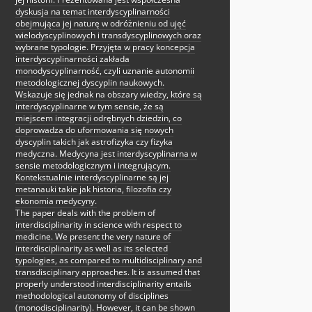
dyskusja na temat interdyscyplinarności
obejmująca jej naturę w odróżnieniu od ujęć
wielodyscyplinowych i transdyscyplinowych oraz
wybrane typologie. Przyjęta w pracy koncepcja
interdyscyplinarności zakłada
monodyscyplinarność, czyli uznanie autonomii
metodologicznej dyscyplin naukowych.
Wskazuje się jednak na obszary wiedzy, które są
interdyscyplinarne w tym sensie, że są
miejscem integracji odrębnych dziedzin, co
doprowadza do uformowania się nowych
dyscyplin takich jak astrofizyka czy fizyka
medyczna. Medycyna jest interdyscyplinarna w
sensie metodologicznym i integrującym.
Kontekstualnie interdyscyplinarne są jej
metanauki takie jak historia, filozofia czy
ekonomia medycyny.
The paper deals with the problem of
interdisciplinarity in science with respect to
medicine. We present the very nature of
interdisciplinarity as well as its selected
typologies, as compared to multidisciplinary and
transdisciplinary approaches. It is assumed that
properly understood interdisciplinarity entails
methodological autonomy of disciplines
(monodisciplinarity). However, it can be shown