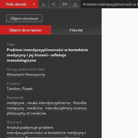
Hide details
Object structure
Object description
Files list
Title:
Problem interdyscyplinarności w kontekście
medycyny i jej historii– refleksje
metodologiczne
Group publication title:
Almanach Historyczny
Creator:
Tambor, Paweł
Keywords:
medycyna
;
nauka interdyscyplinarna
;
filozofia
medycyny
;
medicine
;
interdisciplinary science
;
philosophy of medicine
Abstract:
Artykuł podejmuje problem
interdyscyplinarności w kontekście medycyny i
jej historii. Prezentowana jest współczesna