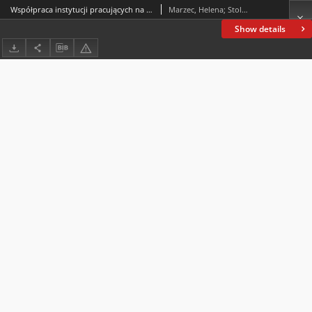
Współpraca instytucji pracujących na rzecz dziecka i rodziny. T. 1, Lokalny system pomocy rodzinie
Marzec, Helena; Stolarczyk, Michał; Szymczyk, Katarzyna
Show details