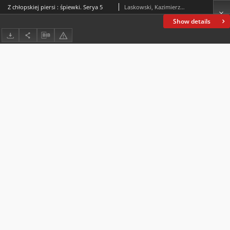
Z chłopskiej piersi : śpiewki. Serya 5
Laskowski, Kazimierz (1861-1913)
Show details