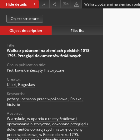
Hide details
Object structure
Object description
Files list
Title:
Walka z pożarami na ziemiach polskich 1018-
1795. Przegląd dokumentów źródłowych
Group publication title:
Piotrkowskie Zeszyty Historyczne
Creator:
Ulicki, Bogusław
Keywords:
pożary
;
ochrona przeciwpożarowa
;
Polska
;
historia
Abstract:
W artykule, w oparciu o teksty źródłowe i
opracowania historyczne, dokonano przeglądu
dokumentów obrazujących historię ochrony
przeciwpożarowej w Polsce do roku 1795.
Przegląd obejmuje archiwalia dotychczas