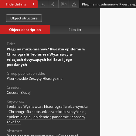
Hide details
Object structure
Object description
Files list
Title:
Plagi na muzułmanów? Kwestia epidemii w
Chronografii Teofanesa Wyznawcy w
relacjach dotyczących kalifatu i jego
poddanych
Group publication title:
Piotrkowskie Zeszyty Historyczne
Creator:
Cecota, Błażej
Keywords:
Teofanes Wyznawca
;
historiografia bizantyńska
;
Chronografia
;
stosunki arabsko-bizantyńskie
;
epidemiologia
;
epidemie
;
pandemie
;
choroby
zakaźne
Abstract:
Praca dotyczy zachowanych w Chronografii