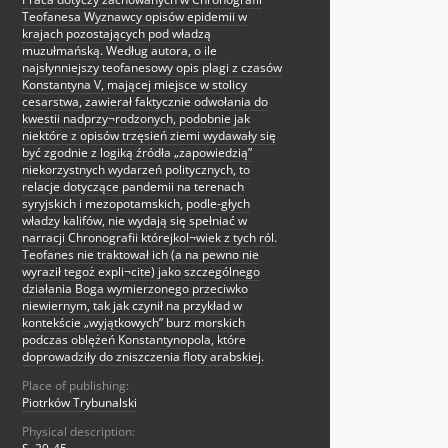
Teofanesa Wyznawcy opisów epidemii w
krajach pozostających pod władzą
muzułmańską. Według autora, o ile
najsłynniejszy teofanesowy opis plagi z czasów
Konstantyna V, mającej miejsce w stolicy
cesarstwa, zawierał faktycznie odwołania do
kwestii nadprzy¬rodzonych, podobnie jak
niektóre z opisów trzęsień ziemi wydawały się
być zgodnie z logiką źródła „zapowiedzią”
niekorzystnych wydarzeń politycznych, to
relacje dotyczące pandemii na terenach
syryjskich i mezopotamskich, podle-głych
władzy kalifów, nie wydają się spełniać w
narracji Chronografii którejkol¬wiek z tych ról.
Teofanes nie traktował ich (a na pewno nie
wyraził tegoż expli¬cite) jako szczególnego
działania Boga wymierzonego przeciwko
niewiernym, tak jak czynił na przykład w
kontekście „wyjątkowych” burz morskich
podczas oblężeń Konstantynopola, które
doprowadziły do zniszczenia floty arabskiej.
Place of publishing:
Piotrków Trybunalski
Physical description: