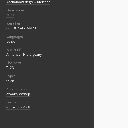
Kochanowskiego w Kielcach
Date issued:
2021
Identifier:
doi:10.25951/4423
Language:
polski
Is part of:
Almanach Historyczny
Has part:
T. 23
Type:
tekst
Access rights:
otwarty dostęp
Format:
application/pdf