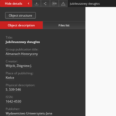
Hide details
Jubileuszowy dwugłos
Object structure
Object description
Files list
Title:
Jubileuszowy dwugłos
Group publication title:
Almanach Historyczny
Creator:
Wójcik, Zbigniew J.
Place of publishing:
Kielce
Physical description:
S. 539-546
ISSN:
1642-4530
Publisher:
Wydawnictwo Uniwersytetu Jana