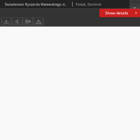
Świadectwo Ryszarda Walewskiego dotyczące Żydowskiego Związku Wojskowego i powstania w getcie warszawskim
Flisiak, Dominik
Show details