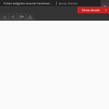
Polsko-belgijskie stosunki handlowe w latach 1945–1976 w świetle polskich materiałów archiwalnych
Jarosz, Dariusz
Show details