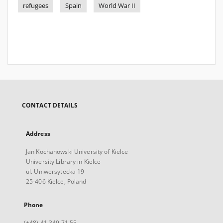
refugees
Spain
World War II
CONTACT DETAILS
Address
Jan Kochanowski University of Kielce
University Library in Kielce
ul. Uniwersytecka 19
25-406 Kielce, Poland
Phone
(+48) 41 349 71 55