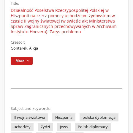
Title:
Działalność Poselstwa Rzeczypospolitej Polskiej w
Hiszpanii na rzecz pomocy uchodźcom żydowskim w
czasie II wojny światowej (w świetle akt Ministerstwa
Spraw Zagranicznych przechowywanych w Archiwum
Instytutu Hoovera). Zarys problemu
Creator:
Gontarek, Alicja
More
Subject and keywords:
II wojna światowa
Hiszpania
polska dyplomacja
uchodźcy
Żydzi
Jews
Polish diplomacy