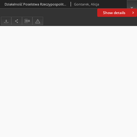
Działalność Poselstwa Rzeczypospolitej Polskiej w Hiszpanii na rzecz pomocy uchodźcom żydowskim w czasie II wojny światowej (w świetle akt Ministerstwa Spraw Zagranicznych przechowywanych w Archiwum Instytutu Hoovera). Zarys problemu
Gontarek, Alicja
Show details