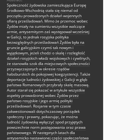
Społeczność żydowska zamieszkująca Europę
Środkowo-Wschodnią stała się niemal od
początku prowadzonych działań wojennych
ofiarą prześladowań. Mimo że przemoc wobec
Żydów miały na sumieniu wszystkie walczące
armie, antysemityzm zaś występował wcześniej
w Galicji, to jednak rosyjska polityka
bezwzględnych prześladowań Żydów była na
gruncie galicyjskim czymś tak nowym i
wyjątkowym, jeżeli chodzi o skalę i rozległość
działań rosyjskich władz wojskowych i cywilnych,
że stanowiła szok dla miejscowych społeczności
przyzwyczajonych w okresie rządów
habsburskich do pokojowej koegzystencji. Także
deportacje ludności żydowskiej z Galicji w głąb
państwa Romanowych przybrały skalę masową.
Autor starał się pokazać w artykule wszystkie
aspekty prowadzonej wobec Żydów przez
państwo rosyjskie i jego armię polityki
prześladowań. Rosjanie w tym czasie
zakwestionowali dotychczasowy porządek
społeczny i prawny, pokazując, że można
ludność żydowską wyłączyć spod przyjętych
powszechnie norm postępowania oraz prawa
państwowego. W następnych latach dla
antysemicko nastawionej części społeczeństwa