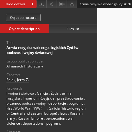
Hide details
Object structure
Object description
Files list
Title:
Armia rosyjska wobec galicyjskich Żydów
podczas I wojny światowej
Group publication title:
Almanach Historyczny
Creator:
Pająk, Jerzy Z.
Keywords:
I wojna światowa
;
Galicja
;
Żydzi
;
armia
rosyjska
;
Imperium Rosyjskie
;
prześladowania
;
przemoc podczas wojny
;
deportacje
;
pogromy
;
First World War (WWI)
;
Galicia (historic region
of Central and Eastern Europe)
;
Jews
;
Russian
army
;
Russian Empire
;
persecution
;
war
violence
;
deportations
;
pogroms
Abstract: