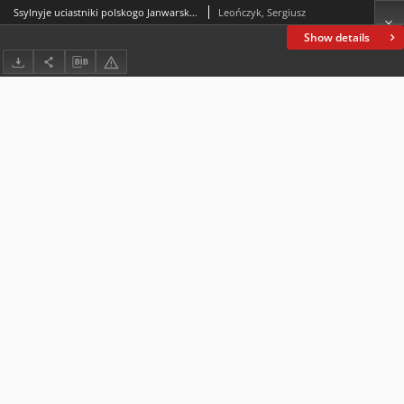
Ssylnyje uciastniki polskogo Janwarskogo wosstanija w Enisiejskie wo wtotroj polowinie XIX wieka w wospominanijah sowriemiennikow
Leończyk, Sergiusz
Show details