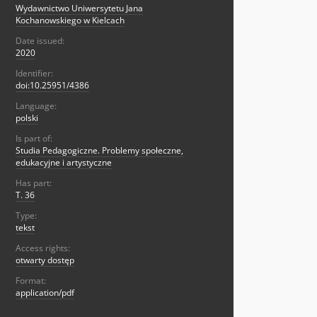
Wydawnictwo Uniwersytetu Jana
Kochanowskiego w Kielcach
Date issued:
2020
Identifier:
doi:10.25951/4386
Language:
polski
Is part of:
Studia Pedagogiczne. Problemy społeczne,
edukacyjne i artystyczne
Has part:
T. 36
Type:
tekst
Access rights:
otwarty dostęp
Format:
application/pdf