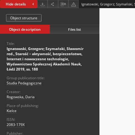
Hide details
Object structure
Object description
Files list
Title:
Ignatowski, Grzegorz; Szymański, Sławomir
red., Starość – aktywność, bezpieczeństwo,
Internet i nowoczesne technologie,
Wydawnictwo Społecznej Akademii Nauk,
Łódź 2019, ss. 188
Group publication title:
Studia Pedagogiczne
Creator:
Rogowska, Daria
Place of publishing:
Kielce
ISSN:
2083-179X
Publisher: