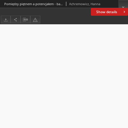
Pomiędzy piętnem a potencjałem - badania w działaniu (action research) w społeczności dotkniętej wykluczeniem
Achremowicz, Hanna
Show details