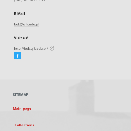
E-Mail
buk@ujk.edu.pl
Visit us!
http://buk.ujk.edu.pl/
Facebook
External
link,
will
open
in
a
SITEMAP
new
tab
Main page
Collections