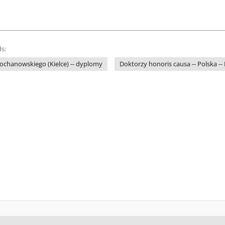
s:
ochanowskiego (Kielce) -- dyplomy
Doktorzy honoris causa -- Polska -- K