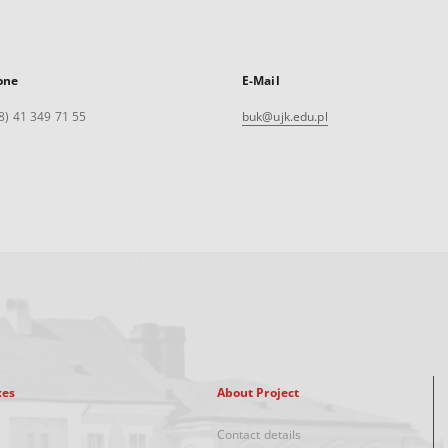
one
E-Mail
8) 41 349 71 55
buk@ujk.edu.pl
xes
About Project
Contact details