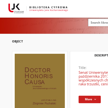
OBJECT
DESCRIPT
Title:
Senat Uniwersyte
października 2017
współczesnych chi
raka trzustki, ce
More