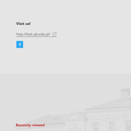
Visit us!
http://buk.ujk.edu.pl/
Facebook
External
link,
will
open
in
a
new
tab
Recently viewed