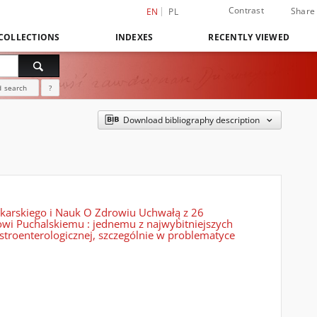
Contrast
Share
EN
PL
COLLECTIONS
INDEXES
RECENTLY VIEWED
 search
?
Download bibliography description
karskiego i Nauk O Zdrowiu Uchwałą z 26
wowi Puchalskiemu : jednemu z najwybitniejszych
astroenterologicznej, szczególnie w problematyce