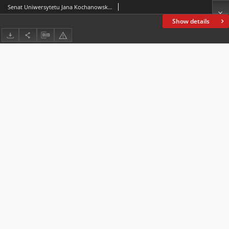
Senat Uniwersytetu Jana Kochanowskiego w Kielcach na wniosek Rady Wydziału Humanistycznego, uchwałą z 26 listopada 2015 roku nadał tytuł Doktora Honoris Causa prof. zw. dr. hab. Tomaszowi Schrammowi : wybitnemu historykowi XIX i XX wieku, popularyzatorowi wiedzy historycznej, propagatorowi kultury i nauki francuskiej w Polsce
Show details