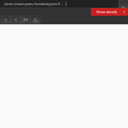
Senat Uniwersytetu Humanistyczno-Przyrodniczego Jana Kochanowskiego w Kielcach na wniosek Rady Wydziału Humanistycznego, uchwałą z dnia 26 lutego 2009 roku, nadał tytuł Doktora Honoris Causa prof. dr. hab. Stanisławowi Bylinie : jednemu z najwybitniejszych mediewistów polskich i człowiekowi szczególnie zasłużonemu dla polskiej nauki
Show details