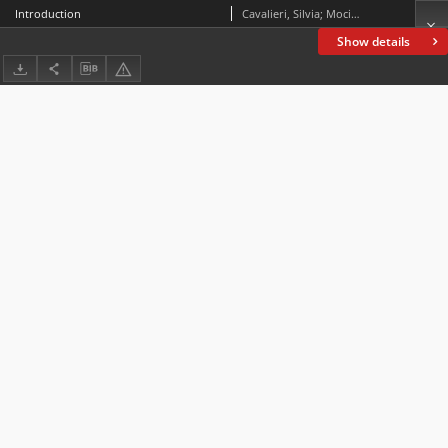
Introduction
Cavalieri, Silvia; Mocini, Renzo; Turnbull, Judith
Show details