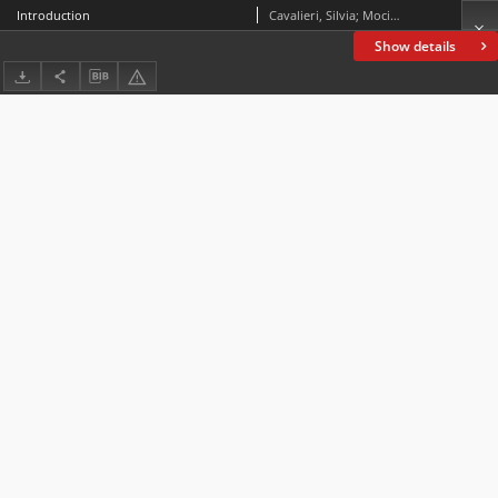
Introduction
Cavalieri, Silvia; Mocini, Renzo; Turnbull, Judith
Show details