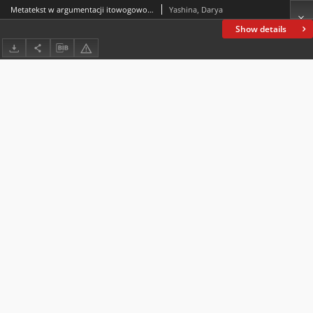
Metatekst w argumentacji itowogowo socinienaj
Yashina, Darya
Show details