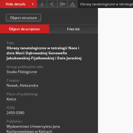
Hide details
Object structure
Object description
Files list
Title:
Obrazy tanatologiczne w tetralogii Noce i
dnie Marii Dąbrowskiej Genowefie
Jakubowskiej-Fijałkowskiej i Ewie Jarockiej
Group publication title:
Studia Filologiczne
Creator:
Nowak, Aleksandra
Place of publishing:
Kielce
ISSN:
2450-0380
Publisher:
Wydawnictwo Uniwersytetu Jana
Kochanowskiego w Kielcach