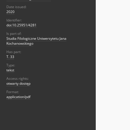
Date issued:
2020
Identifier:
doi:10.25951/4281
Is part of:
Studia Filologiczne Uniwersytetu Jana
Kochanowskiego
Has part:
T. 33
Type:
tekst
Access rights:
otwarty dostęp
Format:
application/pdf