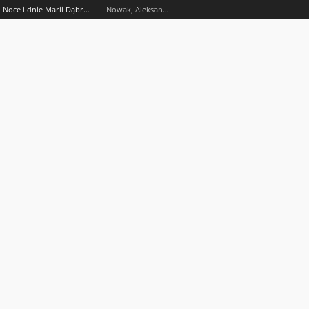
Obrazy tanatologiczne w tetralogii Noce i dnie Marii Dąbrowskiej Genowefie Jakubowskiej-Fijałkowskiej i Ewie Jarockiej
Nowak, Aleksandra