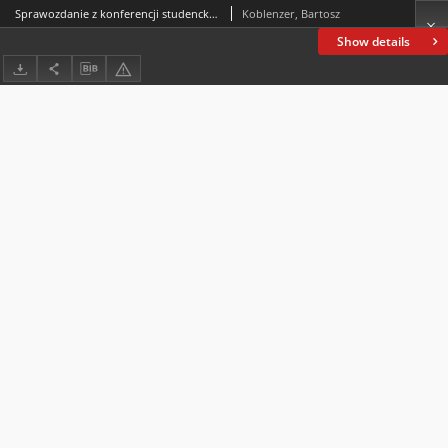
Sprawozdanie z konferencji studenckich 2020 roku: III Ogólnopolskiej studencko-doktoranckiej konferencji naukowej „Kobieta na przestrzeni dziejów” (23 kwietnia 2020 r.) XVII Ogólnopolskiej konferencji studencko-doktoranckiej „Człowiek a historia” (21-22 maja 2020 r.)
Koblenzer, Bartosz
Show details