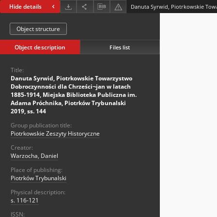
Hide details
Object structure
Object description
Files list
Title:
Danuta Syrwid, Piotrkowskie Towarzystwo
Dobroczynności dla Chrześci¬jan w latach
1885-1914, Miejska Biblioteka Publiczna im.
Adama Próchnika, Piotrków Trybunalski
2019, ss. 144
Group publication title:
Piotrkowskie Zeszyty Historyczne
Creator:
Warzocha, Daniel
Place of publishing:
Piotrków Trybunalski
Physical description:
s. 116-121
ISSN: