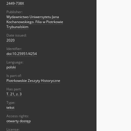
2449-738X
Publisher:
Wydawnictwo Uniwersytetu Jana
Kochanowskiego. Filia w Piotrkowie
Trybunalskim
Date issued:
2020
Identifier:
doi:10.25951/4254
Language:
polski
Is part of:
Piotrkowskie Zeszyty Historyczne
Has part:
T. 21, z. 3
Type:
tekst
Access rights:
otwarty dostęp
License: