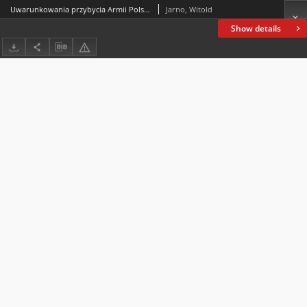
Uwarunkowania przybycia Armii Polskiej we Francji do Polski wiosną 1919 roku
Jarno, Witold
Show details