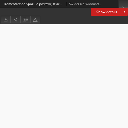
Komentarz do Sporu o postawę szlachty polskiej wobec króla i państwa, autorstwa Przemysław P. Szpaczyńskiego, zamieszczonego w „Almanachu Historycznym” 2019, t. 21, s. 321–354
Świderska-Włodarczyk, Urszula
Show details