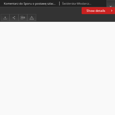
Komentarz do Sporu o postawę szlachty polskiej wobec króla i państwa, autorstwa Przemysław P. Szpaczyńskiego, zamieszczonego w „Almanachu Historycznym” 2019, t. 21, s. 321–354
Świderska-Włodarczyk, Urszula
Show details