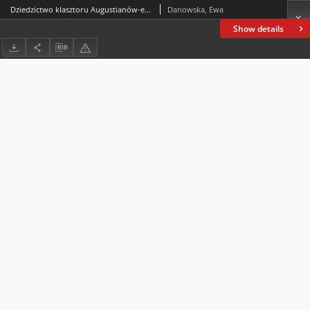
Dziedzictwo klasztoru Augustianów-eremitów z Książa Wielkiego. Dokumenty z lat 1783–1900, zebrała i opracowała Agnieszka Fluda-Krokos, Wydawnictwo Naukowe Uniwersytetu Pedagogicznego, Kraków 2019
Danowska, Ewa
Show details