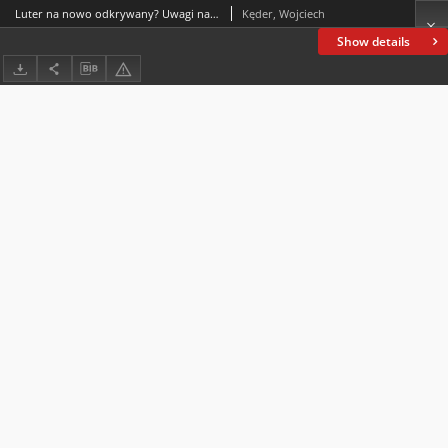
Luter na nowo odkrywany? Uwagi na marginesie książki Pawła Lisickiego o ojcu reformacji
Kęder, Wojciech
Show details