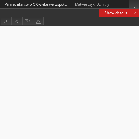
Pamiętnikarstwo XIX wieku we współczesnej historiografii białoruskiej: osiągnięcia i problemy rozwoju
Matwiejczyk, Dzmitry
Show details