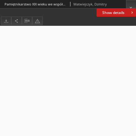
Pamiętnikarstwo XIX wieku we współczesnej historiografii białoruskiej: osiągnięcia i problemy rozwoju
Matwiejczyk, Dzmitry
Show details