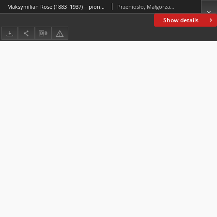
Maksymilian Rose (1883–1937) – pioneer of brain research, Professor of the Stefan Batory University in Vilnius*
Przeniosło, Małgorzata; Kądziela, Piotr
Show details