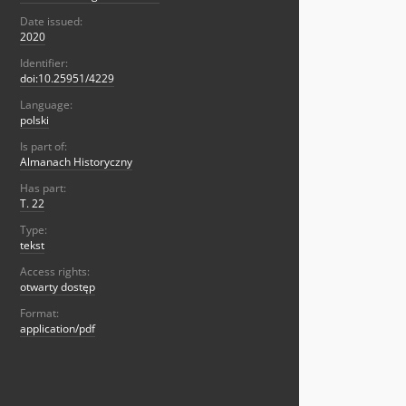
Date issued:
2020
Identifier:
doi:10.25951/4229
Language:
polski
Is part of:
Almanach Historyczny
Has part:
T. 22
Type:
tekst
Access rights:
otwarty dostęp
Format:
application/pdf