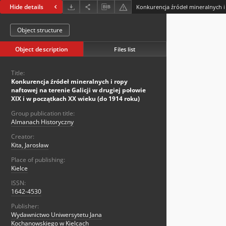
Hide details
Object structure
Object description
Files list
Title:
Konkurencja źródeł mineralnych i ropy
naftowej na terenie Galicji w drugiej połowie
XIX i w początkach XX wieku (do 1914 roku)
Group publication title:
Almanach Historyczny
Creator:
Kita, Jarosław
Place of publishing:
Kielce
ISSN:
1642-4530
Publisher:
Wydawnictwo Uniwersytetu Jana
Kochanowskiego w Kielcach