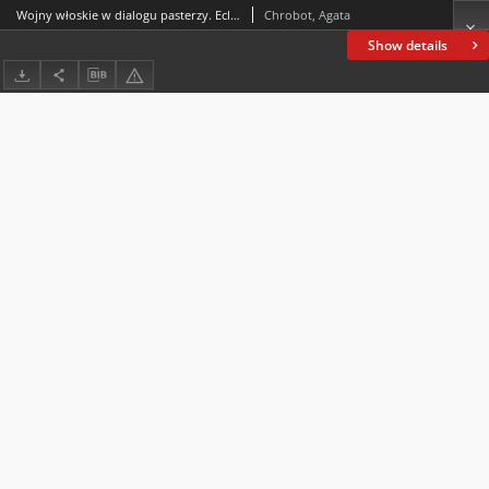
Wojny włoskie w dialogu pasterzy. Ecloga Georgii Sabini de Gallo ad Ticinum capto, scripta ad Stanislaum a Lasco Poloniae Baronem
Chrobot, Agata
Show details