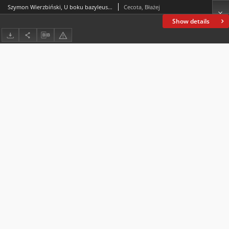
Szymon Wierzbiński, U boku bazyleusa. Frankowie i Waregowie w cesarstwie bizantyńskim w XI w. [By the Basileus’s side. Franks and Varangians in the Byzantine Empire in the 11th century], Byzantina Lodziensia XXXVII, Wydawnictwo Uniwersytetu Łódzkiego, Łódź 2019, pp. 434
Cecota, Błażej
Show details