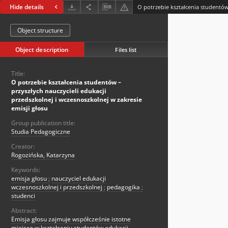
Hide details
Object structure
Object description
Files list
Title:
O potrzebie kształcenia studentów –
przyszłych nauczycieli edukacji
przedszkolnej i wczesnoszkolnej w zakresie
emisji głosu
Group publication title:
Studia Pedagogiczne
Creator:
Rogozińska, Katarzyna
Keywords:
emisja głosu
;
nauczyciel edukacji
wczesnoszkolnej i przedszkolnej
;
pedagogika
;
studenci
Abstract:
Emisja głosu zajmuje współcześnie istotne
miejsce w kształceniu studentów edukacji