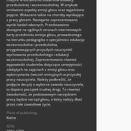
przedszkolnej i wczesnoszkolnej. W artykule
omówiono aspekty emisji głosu oraz wyjaśniono
pojęcie. Wskazano także na choroby wynikające
z pracy głosem. Następnie zaprezentowano
wyniki badań własnych. Przedstawiono
dostępne na ogólnych stronach internetowych
karty przedmiotu emisja głosu, prowadzonego
na kierunku pedagogika o specjalności edukacja
wczesnoszkolna i przedszkolna,
przygotowujących przyszłych nauczycieli
wychowania przedszkolnego i edukacji
wczesnoszkolnej. Zaprezentowano również
wypowiedzi studentów dotyczące umiejętności
zdobytych na zajęciach z emisji głosu oraz
wykorzystania ćwiczeń emisyjnych w przyszłej
pracy nauczyciela. Należy podkreślić, że
podjęcie decyzji o wyborze zawodu nauczyciela,
to dopiero początek trudnej drogi. To również
świadomość, że podstawowym narzędziem
pracy będzie narząd głosu, o który należy dbać
przez całe zawodowe życie.
Place of publishing:
Kielce
ISSN: