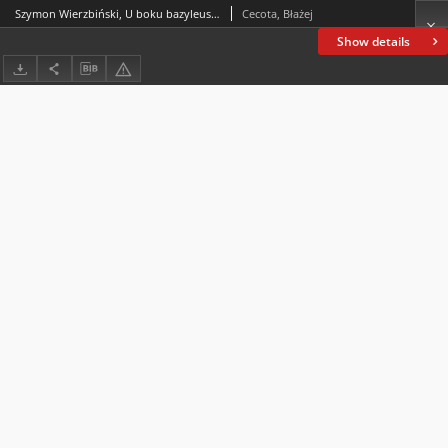
Szymon Wierzbiński, U boku bazyleusa. Frankowie i Waregowie w cesarstwie bizantyńskim w XI w., Byzantina Lodziensia XXXVII, Wydawnictwo Uniwersytetu Łódzkiego, Łódź 2019, ss. 434
Cecota, Błażej
Show details