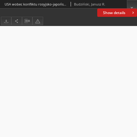
USA wobec konfliktu rosyjsko-japońskiego w świetle doniesień rosyjskiego ambasadora w Waszyngtonie Artura Сassiniego
Budziński, Janusz R.
Show details