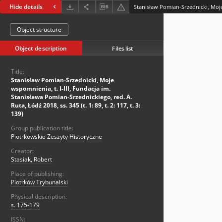
Hide details
Object structure
Object description
Files list
Title:
Stanisław Pomian-Srzednicki, Moje
wspomnienia, t. I-III, Fundacja im.
Stanisława Pomian-Srzednickiego, red. A.
Ruta, Łódź 2018, ss. 345 (t. 1: 89, t. 2: 117, t. 3:
139)
Group publication title:
Piotrkowskie Zeszyty Historyczne
Creator:
Stasiak, Robert
Place of publishing:
Piotrków Trybunalski
Physical description:
s. 175-179
ISSN: