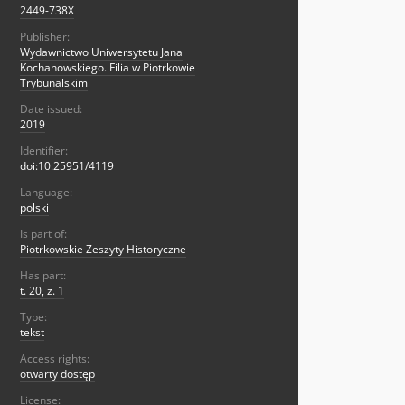
2449-738X
Publisher:
Wydawnictwo Uniwersytetu Jana
Kochanowskiego. Filia w Piotrkowie
Trybunalskim
Date issued:
2019
Identifier:
doi:10.25951/4119
Language:
polski
Is part of:
Piotrkowskie Zeszyty Historyczne
Has part:
t. 20, z. 1
Type:
tekst
Access rights:
otwarty dostęp
License: