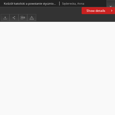
Kościół katolicki a powstanie styczniowe na przykładzie regionu piotrkowskiego
Sęderecka, Anna
Show details