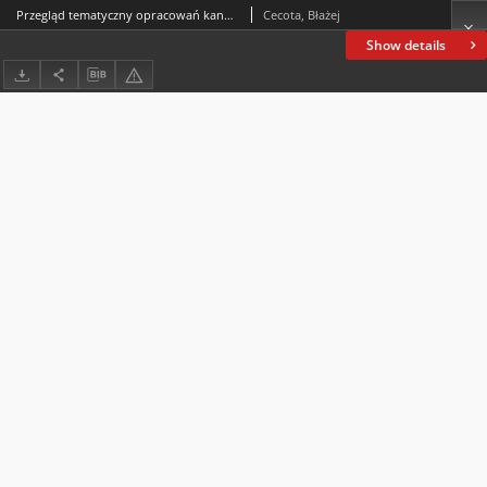
Przegląd tematyczny opracowań kandydackich i doktorskich bizantynologii rosyjskiej. Część I (rok MMXVI)
Cecota, Błażej
Show details