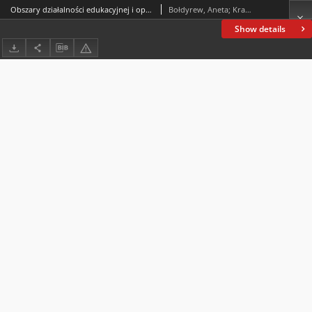
Obszary działalności edukacyjnej i opiekuńczej wobec dzieci i młodzieży Kościoła Katolickiego w Królestwie Polskim i na Kresach zaboru rosyjskiego na początku XX w
Bołdyrew, Aneta; Krakowiak, Małgorzata
Show details