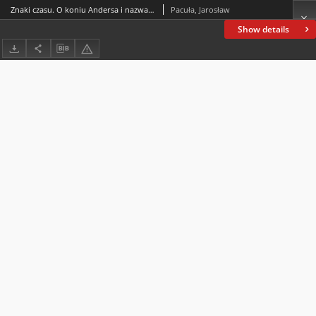
Znaki czasu. O koniu Andersa i nazwach innych „metod śledczych” z okresu Polski Ludowej
Pacuła, Jarosław
Show details