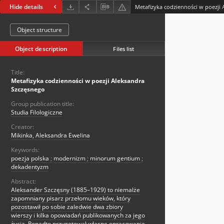
Hide details
Metafizyka codzienności w poezji
Object structure
Object description
Files list
Title:
Metafizyka codzienności w poezji Aleksandra
Szczęsnego
Group publication title:
Studia Filologiczne
Creator:
Mikinka, Aleksandra Ewelina
Keywords:
poezja polska
;
modernizm
;
minorum gentium
;
dekadentyzm
Abstract:
Aleksander Szczęsny (1885–1929) to niemalże
zapomniany pisarz przełomu wieków, który
pozostawił po sobie zaledwie dwa zbiory
wierszy i kilka opowiadań publikowanych za jego
życia. Ponadto przygotował własne opracowanie