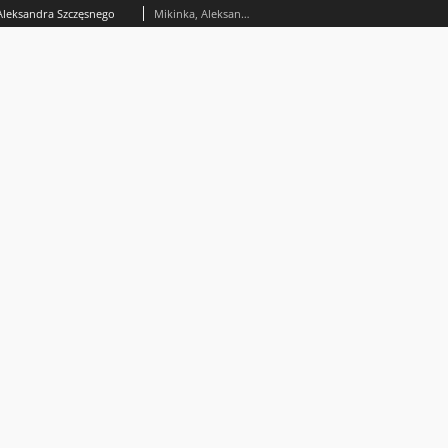
 Aleksandra Szczęsnego
Mikinka, Aleksandra Ewelina