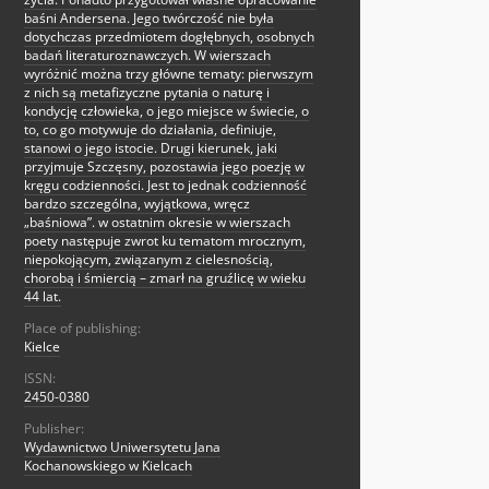
baśni Andersena. Jego twórczość nie była
dotychczas przedmiotem dogłębnych, osobnych
badań literaturoznawczych. W wierszach
wyróżnić można trzy główne tematy: pierwszym
z nich są metafizyczne pytania o naturę i
kondycję człowieka, o jego miejsce w świecie, o
to, co go motywuje do działania, definiuje,
stanowi o jego istocie. Drugi kierunek, jaki
przyjmuje Szczęsny, pozostawia jego poezję w
kręgu codzienności. Jest to jednak codzienność
bardzo szczególna, wyjątkowa, wręcz
„baśniowa”. w ostatnim okresie w wierszach
poety następuje zwrot ku tematom mrocznym,
niepokojącym, związanym z cielesnością,
chorobą i śmiercią – zmarł na gruźlicę w wieku
44 lat.
Place of publishing:
Kielce
ISSN:
2450-0380
Publisher:
Wydawnictwo Uniwersytetu Jana
Kochanowskiego w Kielcach